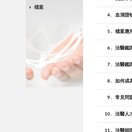
檔案
4
血清證
5
檔案應
6
法醫鑑
7
法醫鑑
8
如何成
9
常見問題
10
法醫人
11
法醫師