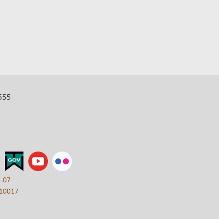
555
8-07
10017