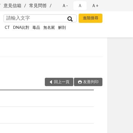
意見信箱
常見問答
Ａ-
Ａ
Ａ+
CT
DNA比對
毒品
無名屍
解剖
回上一頁
友善列印