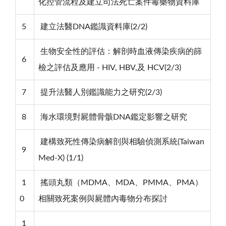
化控管流程及建立司法死亡案件毒藥物資料庫
5
建立法醫DNA鑑識資料庫(2/2)
生物安全性的評估：解剖時血液傳染疾病的篩
6
檢之評估及應用 - HIV, HBV,及 HCV(2/3)
7
提升法醫人別鑑識能力之研究(2/3)
8
海水環境對屍體骨骸DNA鑑定影響之研究
建構致死性傳染病解剖與相驗偵測系統(Taiwan
9
Med-X) (1/1)
1
搖頭丸類（MDMA、MDA、PMMA、PMA）
0
相關致死案例與屍體內毒物分布探討
1