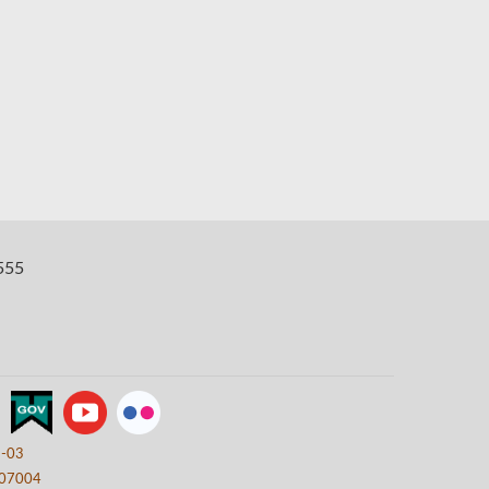
555
8-03
07004