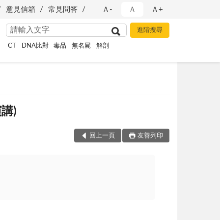
意見信箱
常見問答
Ａ-
Ａ
Ａ+
CT
DNA比對
毒品
無名屍
解剖
講)
回上一頁
友善列印