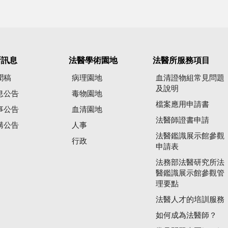
新訊息
法醫學術園地
法醫所服務項目
聞稿
病理園地
血清證物組常見問題
及說明
息公告
毒物園地
檔案應用申請書
事公告
血清園地
法醫師證書申請
購公告
人事
法醫鑑識展示館參觀
行政
申請表
法務部法醫研究所法
醫鑑識展示館參觀管
理要點
法醫人才的培訓服務
如何成為法醫師？