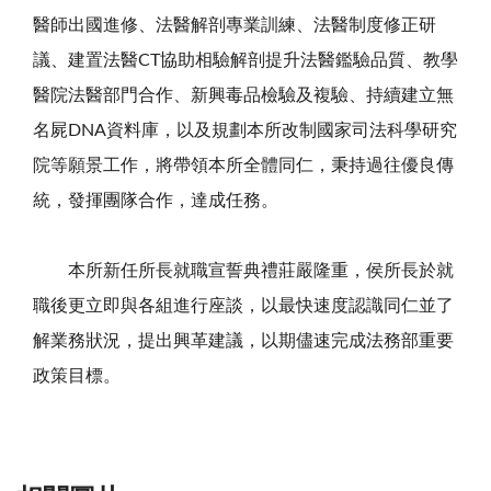
醫師出國進修、法醫解剖專業訓練、法醫制度修正研
議、建置法醫
CT
協助相驗解剖提升法醫鑑驗品質、教學
醫院法醫部門合作、新興毒品檢驗及複驗、持續建立無
名屍
DNA
資料庫，以及規劃本所改制國家司法科學研究
院等願景工作，將帶領本所全體同仁，秉持過往優良傳
統，發揮團隊合作，達成任務。
本所新任所長就職宣誓典禮莊嚴隆重，侯所長於就
職後更立即與各組進行座談，以最快速度認識同仁並了
解業務狀況，提出興革建議，以期儘速完成法務部重要
政策目標。