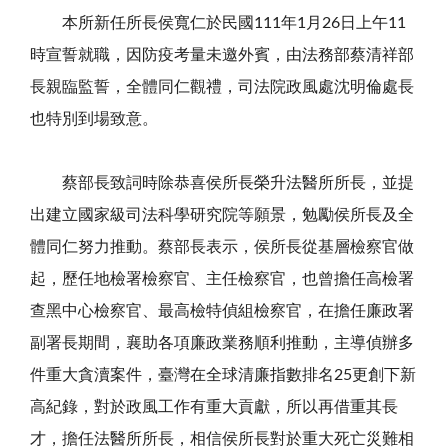
本所新任所長侯寬仁於民國111年
1
月
26
日上午
11
時宣誓就職，因防疫考量未邀外賓，由法務部蔡清祥部
長親臨監誓，全體同仁觀禮，司法院政風處沈明倫處長
也特別到場致意。
蔡部長致詞時除恭喜侯所長榮升法醫所所長，並提
出建立國家級司法科學研究院等願景，勉勵侯所長及全
體同仁努力推動。蔡部長表示，侯所長從基層檢察官做
起，歷任地檢署檢察官、主任檢察官，也曾擔任高檢署
查黑中心檢察官、最高檢特偵組檢察官，在擔任廉政署
副署長期間，襄助各項廉政業務順利推動，主導偵辦多
件重大貪瀆案件，臺灣在全球清廉指數排名
25
更創下新
高紀錄，對於政風工作有重大貢獻，所以再借重其長
才，擔任法醫所所長，相信侯所長對於重大死亡災難相