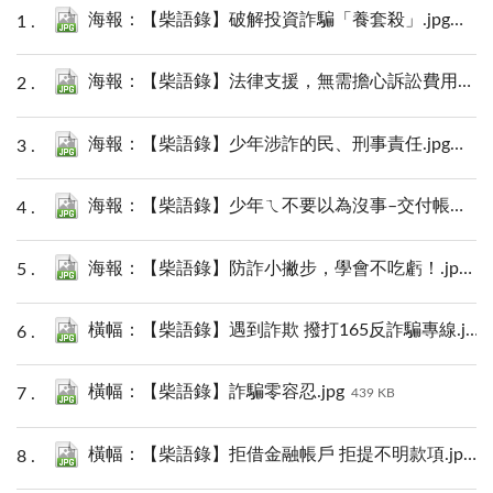
海報：【柴語錄】破解投資詐騙「養套殺」.jpg
1014
海報：【柴語錄】法律支援，無需擔心訴訟費用！.jpg
海報：【柴語錄】少年涉詐的民、刑事責任.jpg
918 
海報：【柴語錄】少年ㄟ不要以為沒事–交付帳戶的行政責任.jpg
海報：【柴語錄】防詐小撇步，學會不吃虧！.jpg
10
橫幅：【柴語錄】遇到詐欺 撥打165反詐騙專線.jpg
橫幅：【柴語錄】詐騙零容忍.jpg
439 KB
橫幅：【柴語錄】拒借金融帳戶 拒提不明款項.jpg
4