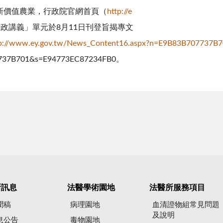
新價值農業，行政院官網首頁（
http://e
之「時政講義」單元於8月11日刊登旨揭專文
tp://www.ey.gov.tw/News_Content16.aspx?n=E9B83B707737
737B701&s=E94773EC87234FB0。
新訊息
法醫學術園地
法醫所服務項目
聞稿
病理園地
血清證物組常見問題
及說明
息公告
毒物園地