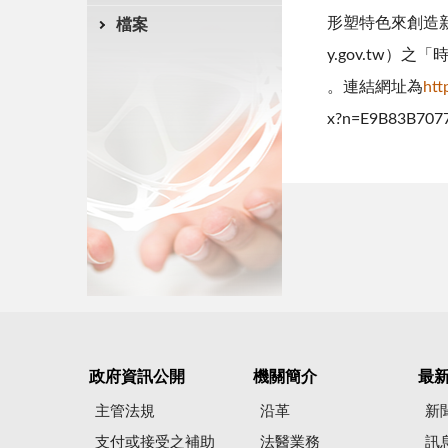
形塑特色來創造
檔案
y.gov.tw）
。連結網址為
ht
x?n=E9B83B707
政府資訊公開
機關簡介
最
主管法規
沿革
新
支付或接受之補助
法醫業務
訊