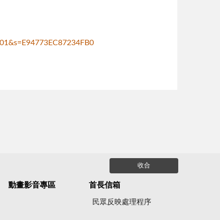
B701&s=E94773EC87234FB0
收合
動畫影音專區
首長信箱
民眾反映處理程序