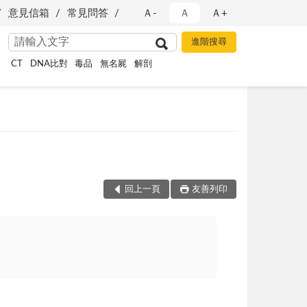
意見信箱
常見問答
Ａ-
Ａ
Ａ+
CT
DNA比對
毒品
無名屍
解剖
回上一頁
友善列印