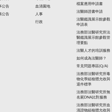
檔案應用申請書
事公告
血清園地
法醫師證書申請
購公告
人事
法醫鑑識展示館參觀
行政
申請表
法務部法醫研究所法
醫鑑識展示館參觀管
理要點
法醫人才的培訓服務
如何成為法醫師？
常見問題專區(Q/A)
法務部法醫研究所毒
物化學組檢體允收與
退件標準
法務部法醫研究所無
名屍DNA比對服務
法務部法醫研究所血
清證物組檢體允收與