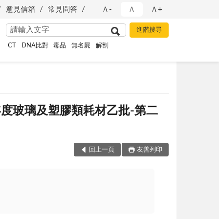
意見信箱
常見問答
Ａ-
Ａ
Ａ+
CT
DNA比對
毒品
無名屍
解剖
3年度玻璃及塑膠類耗材乙批-第二
回上一頁
友善列印