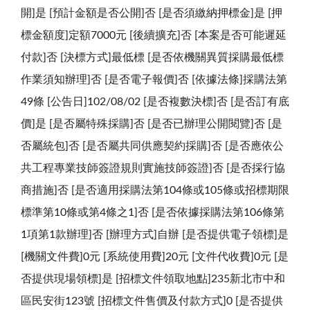
開]是 [預計金額是否公開]否 [是否須繳納押標金]是 [押
標金額度]定額7000元 [後續擴充]否 [本案是否可能遲延
付款]否 [決標方式]最低標 [是否依機關異質採購最低標
作業須知辦理]否 [是否電子報價]否 [依據法條]採購法第
49條 [公告日]102/08/02 [是否複數決標]否 [是否訂有底
價]是 [是否屬特殊採購]否 [是否已辦理公開閱覽]否 [是
否屬統包]否 [是否屬共同供應契約採購]否 [是否應依公
共工程專業技師簽證規則實施技師簽證]否 [是否採行協
商措施]否 [是否適用採購法第104條或105條或招標期限
標準第10條或第4條之1]否 [是否依據採購法第106條第
1項第1款辦理]否 [辦理方式]自辦 [是否提供電子領標]是
[機關文件費]0元 [系統使用費]20元 [文件代收費]0元 [是
否提供現場領標]是 [招標文件領取地點]235新北市中和
區民安街123號 [招標文件售價及付款方式]0 [是否提供