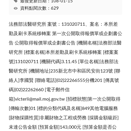
最後更新日期：108-01-15
資料點閱次數：629
法務部法醫研究所 案號：131020711、案名：本所差
勤及刷卡系統移轉案 第一次公開取得報價單或企劃書公
告 公開取得報價單或企劃書公告 [機關名稱]法務部法醫
研究所 [標案名稱]本所差勤及刷卡系統移轉案 [標案案
號]131020711 [機關代碼]3.11.45 [單位名稱]法務部法
醫研究所 [機關地址]235新北市中和區民安街123號 [聯
絡人]李國賢 [聯絡電話](02)22266555分機201 [傳真號
碼](02)22262660 [電子郵件信
箱]victerli@mail.moj.gov.tw [招標狀態]第一次公開取得
[傳輸次數]01 [標的分類代碼及名稱]849其他電腦服務
[財物採購性質]非屬財物之工程或勞務 [採購金額級距]
未達公告金額 [預算金額]143,000元 [預算金額是否公