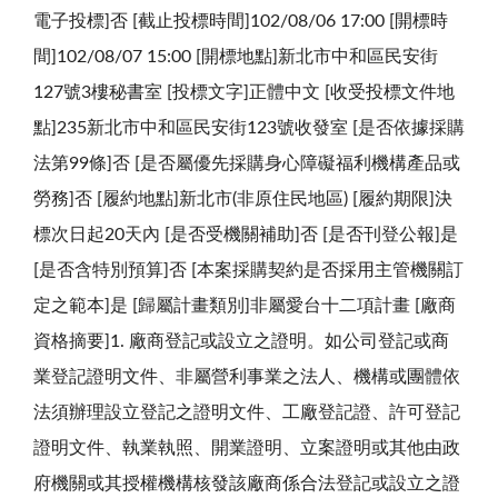
電子投標]否 [截止投標時間]102/08/06 17:00 [開標時
間]102/08/07 15:00 [開標地點]新北市中和區民安街
127號3樓秘書室 [投標文字]正體中文 [收受投標文件地
點]235新北市中和區民安街123號收發室 [是否依據採購
法第99條]否 [是否屬優先採購身心障礙福利機構產品或
勞務]否 [履約地點]新北市(非原住民地區) [履約期限]決
標次日起20天內 [是否受機關補助]否 [是否刊登公報]是
[是否含特別預算]否 [本案採購契約是否採用主管機關訂
定之範本]是 [歸屬計畫類別]非屬愛台十二項計畫 [廠商
資格摘要]1. 廠商登記或設立之證明。如公司登記或商
業登記證明文件、非屬營利事業之法人、機構或團體依
法須辦理設立登記之證明文件、工廠登記證、許可登記
證明文件、執業執照、開業證明、立案證明或其他由政
府機關或其授權機構核發該廠商係合法登記或設立之證