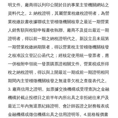
明文件。廠商得以列印公開於目的事業主管機關網站之
資料代之。2. 納稅證明，其屬營業稅繳稅證明者，為營
業稅繳款書收據聯或主管稽徵機關核章之最近一期營業
人銷售額與稅額申報書收執聯。廠商不及提出最近一期
證明者，得以前一期之納稅證明代之。新設立且未屆第
一期營業稅繳納期限者，得以營業稅主管稽徵機關核發
之核准設立登記公函代之；經核定使用統一發票者，應
一併檢附申領統一發票購票證相關文件。營業税或所得
稅之納稅證明，得以與上開最近一期或前一期證明相同
期間內主管稽徵機關核發之無違章欠稅之查復表代之。
3. 廠商信用之證明。如票據交換機構或受理查詢之金融
機構於截止投標日之前半年內所出具之非拒絕往來戶及
最近三年內無退票紀錄證明、會計師簽證之財務報表或
金融機構或徵信機構出具之信用證明等。4.規格報價書