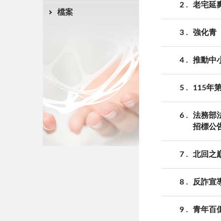
2
老宅延
檔案
3
強化青
4
推動中
5
115
6
法務部法
招標公
7
北回之
8
反詐宣
9
青年百