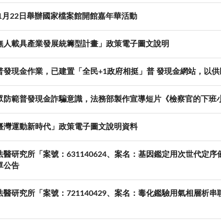
11月22日舉辦國家檔案館開館嘉年華活動
無人載具產業發展統籌型計畫」政策電子圖文說明
普發現金作業，已建置「全民+1政府相挺」普 發現金網站，以供
眾防範普發現金詐騙意識，法務部製作宣導短片《檢察官的下班
臺灣運動新時代」政策電子圖文說明資料
法醫研究所「案號：631140624、案名：基因鑑定用次世代定
單公告
法醫研究所「案號：721140429、案名：毒化鑑驗用氣相層