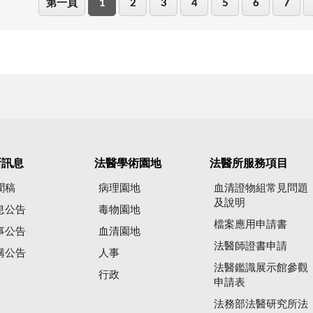
第一頁
1
2
3
4
5
6
7
新訊息
法醫學術園地
法醫所服務項目
聞稿
病理園地
血清證物組常見問題
及說明
息公告
毒物園地
檔案應用申請書
事公告
血清園地
法醫師證書申請
購公告
人事
法醫鑑識展示館參觀
行政
申請表
法務部法醫研究所法