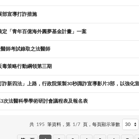
展部宣導打詐措施
核定「青年百億海外圓夢基金計畫」一案
年法醫師考試錄取之法醫師
反毒策略行動綱領第三期
打詐新四法」上路，行政院策製30秒識詐宣導影片3部，以強化
年第3次法醫科學學術研討會議程表及報名表
共
195
筆資料，第
1/7
頁，
每頁顯示筆數