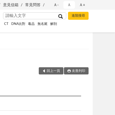
意見信箱
常見問答
Ａ-
Ａ
Ａ+
CT
DNA比對
毒品
無名屍
解剖
回上一頁
友善列印