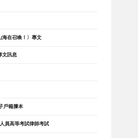
山海在召喚！〉專文
專文訊息
子戶籍謄本
技術人員高等考試律師考試