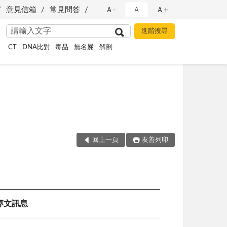
意見信箱
常見問答
Ａ-
Ａ
Ａ+
CT
DNA比對
毒品
無名屍
解剖
回上一頁
友善列印
專文訊息