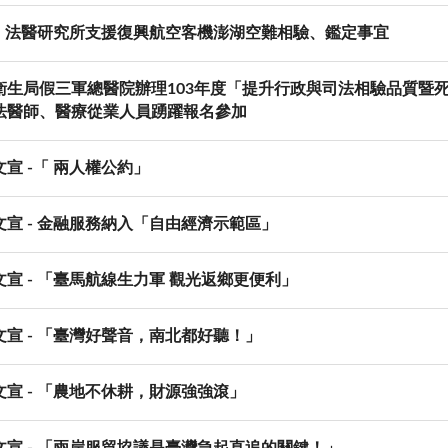
稿] 法醫研究所支援復興航空客機澎湖空難相驗、鑑定事宜
衛生局假三軍總醫院辦理103年度「提升行政與司法相驗品質暨
法醫師、醫療從業人員踴躍報名參加
宣 -「 兩人權公約」
文宣 - 金融服務納入「自由經濟示範區」
宣 - 「臺馬航線生力軍 觀光返鄉更便利」
文宣 - 「臺灣好聲音，南北都好聽！」
文宣 - 「農地不休耕，財源強強滾」
文宣 - 「兩岸服貿協議是臺灣急起直追的關鍵！」