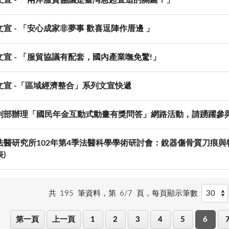
宣 - 「安心成家非夢事 歡喜逗陣作厝邊 」
文宣 - 「服貿協議有配套，國內產業嘸免驚!」
文宣 -「區域經濟整合」系列文宣快遞
利部辦理「國民年金互動式動畫有獎問答」網路活動，請踴躍參
法醫研究所102年第4季法醫科學學術研討會：銳器傷骨質刀痕與
)
共
195
筆資料，第
6/7
頁，
每頁顯示筆數
第一頁
上一頁
1
2
3
4
5
6