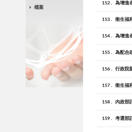
152
為增進
檔案
153
衛生福
154
為增進
155
為配合
156
行政院
157
衛生福
158
內政部
159
考選部訊