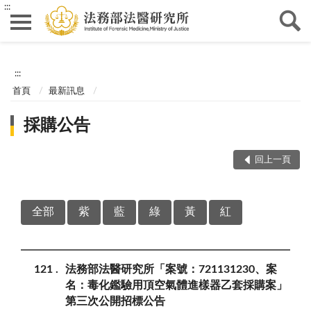
:::
:::
首頁
最新訊息
採購公告
回上一頁
全部
紫
藍
綠
黃
紅
121
法務部法醫研究所「案號：721131230、案
名：毒化鑑驗用頂空氣體進樣器乙套採購案」
第三次公開招標公告