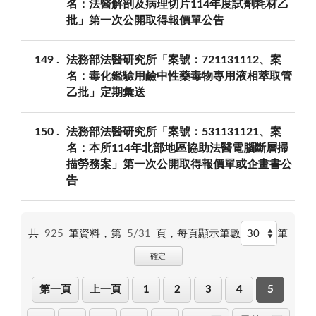
名：法醫解剖及病理切片114年度試劑耗材乙
批」第一次公開取得報價單公告
149
法務部法醫研究所「案號：721131112、案
名：毒化鑑驗用鹼中性藥毒物專用液相萃取管
乙批」定期彙送
150
法務部法醫研究所「案號：531131121、案
名：本所114年北部地區協助法醫電腦斷層掃
描勞務案」第一次公開取得報價單或企畫書公
告
共
925
筆資料，第
5/31
頁，
每頁顯示筆數
筆
確定
第一頁
上一頁
1
2
3
4
5